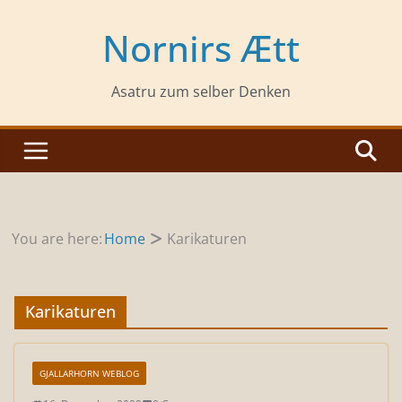
Zum
Inhalt
Nornirs Ætt
springen
Asatru zum selber Denken
You are here:
Home
Karikaturen
Karikaturen
GJALLARHORN WEBLOG