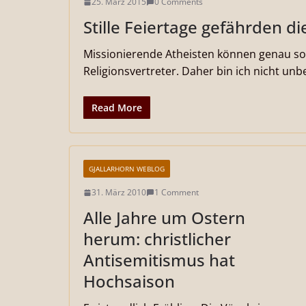
25. März 2015
0 Comments
Stille Feiertage gefährden di
Missionierende Atheisten können genau so 
Religionsvertreter. Daher bin ich nicht unb
Read More
GJALLARHORN WEBLOG
31. März 2010
1 Comment
Alle Jahre um Ostern
herum: christlicher
Antisemitismus hat
Hochsaison