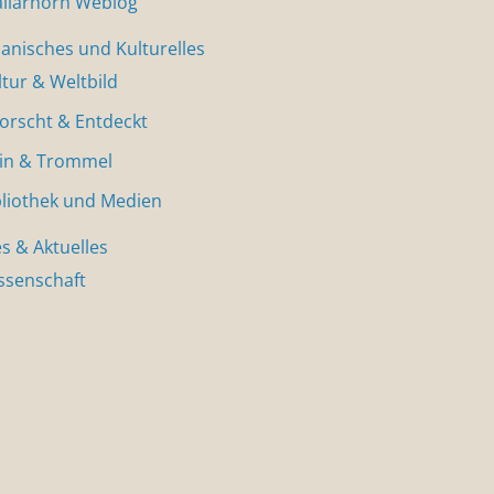
allarhorn Weblog
nisches und Kulturelles
ltur & Weltbild
forscht & Entdeckt
in & Trommel
bliothek und Medien
s & Aktuelles
ssenschaft