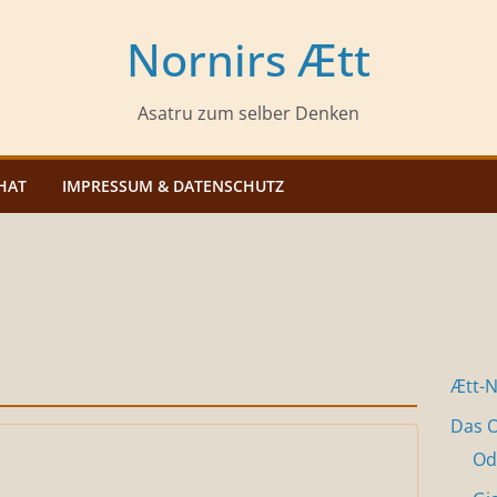
Nornirs Ætt
Asatru zum selber Denken
HAT
IMPRESSUM & DATENSCHUTZ
Ætt-
Das O
Od