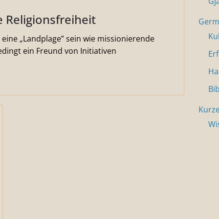
Gj
e Religionsfreiheit
Germa
Ku
eine „Landplage” sein wie missionierende
edingt ein Freund von Initiativen
Er
Ha
Bi
Kurze
Wi