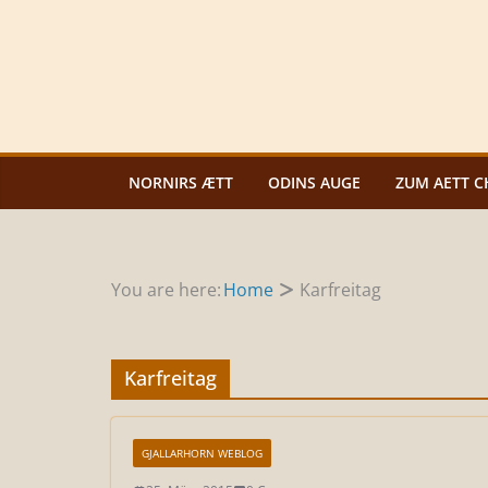
Zum
Inhalt
springen
NORNIRS ÆTT
ODINS AUGE
ZUM AETT C
You are here:
Home
Karfreitag
Karfreitag
GJALLARHORN WEBLOG