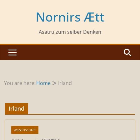
Zum
Inhalt
Nornirs Ætt
springen
Asatru zum selber Denken
You are here:
Home
Irland
Irland
WISSENSCHAFT