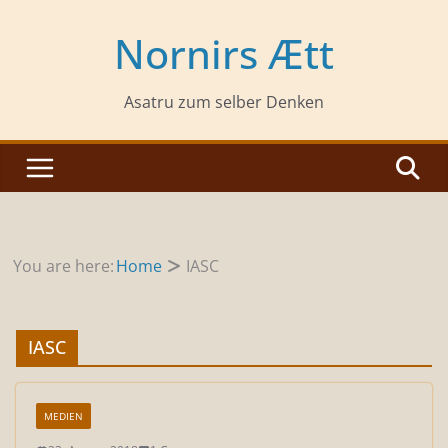
Zum
Inhalt
Nornirs Ætt
springen
Asatru zum selber Denken
You are here:
Home
IASC
IASC
MEDIEN