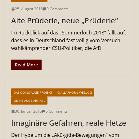
25. August 2018
0 Comments
Alte Prüderie, neue „Prüderie“
Im Rückblick auf das „Sommerloch 2018“ fällt auf,
dass es in Deutschland fast völlig vom Versuch
wahlkämpfender CSU-Politiker, die AfD
Read More
DAS ODINS AUGE PROJEKT
GJALLARHORN WEBLOG
ODINS AUGE ARTIKEL
30. Januar 2015
5 Comments
Imaginäre Gefahren, reale Hetze
Der Hype um die „Akü-gida-Bewegungen” vom