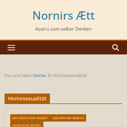
Zum
Inhalt
Nornirs Ætt
springen
Asatru zum selber Denken
You are here:
Home
Homosexualität
Homosexualität
DAS ODINS AUGE PROJEKT
GJALLARHORN WEBLOG
ODINS AUGE ARTIKEL