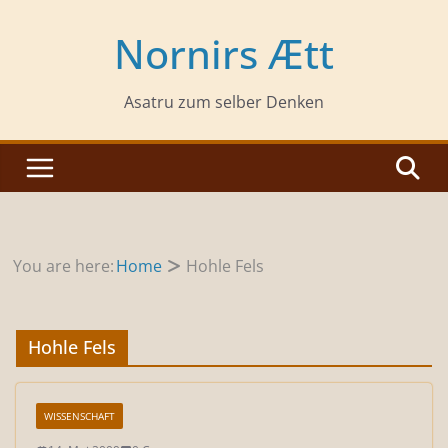
Zum
Inhalt
Nornirs Ætt
springen
Asatru zum selber Denken
You are here:
Home
Hohle Fels
Hohle Fels
WISSENSCHAFT