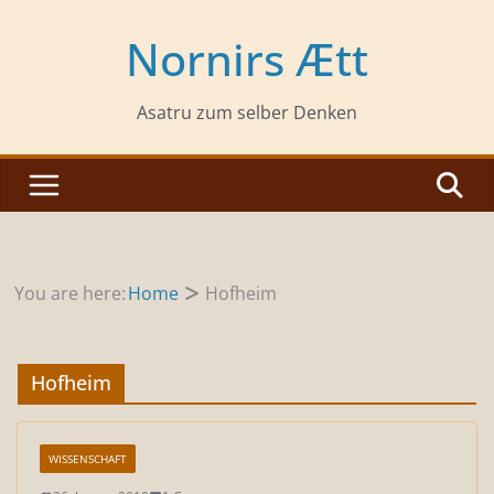
Zum
Inhalt
Nornirs Ætt
springen
Asatru zum selber Denken
You are here:
Home
Hofheim
Hofheim
WISSENSCHAFT