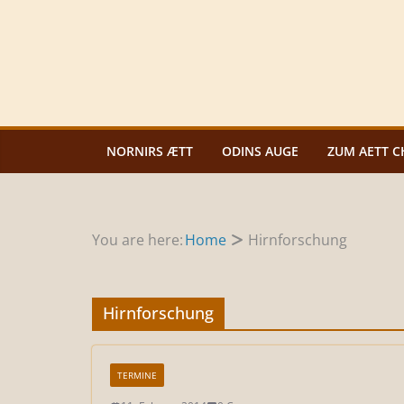
Zum
Inhalt
springen
NORNIRS ÆTT
ODINS AUGE
ZUM AETT C
You are here:
Home
Hirnforschung
Hirnforschung
TERMINE