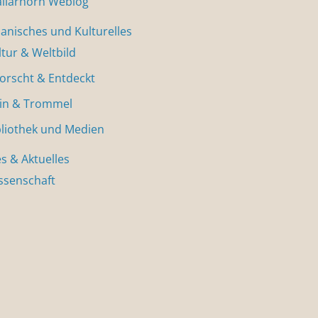
allarhorn Weblog
nisches und Kulturelles
ltur & Weltbild
forscht & Entdeckt
in & Trommel
bliothek und Medien
s & Aktuelles
ssenschaft