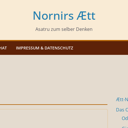
Nornirs Ætt
Asatru zum selber Denken
HAT
IMPRESSUM & DATENSCHUTZ
Ætt-
Das O
Od