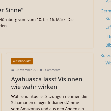
Gj
r Sinne“
Germa
Ku
 Nürnberg vom vom 10. bis 16. März. Die
 den
Er
Ha
Bi
Kurze
WISSENSCHAFT
Wi
1. November 2011
0 Comments
Ayahuasca lässt Visionen
wie wahr wirken
Während ritueller Sitzungen nehmen die
Schamanen einiger Indianerstämme
vom Amazonas und aus den Anden ein