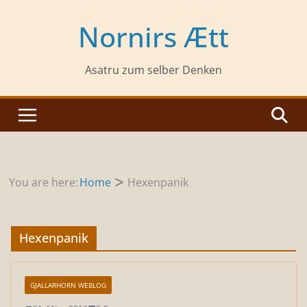
Zum
Inhalt
Nornirs Ætt
springen
Asatru zum selber Denken
You are here:
Home
Hexenpanik
Hexenpanik
GJALLARHORN WEBLOG