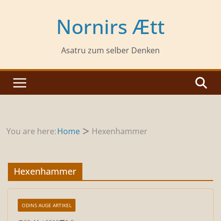
Zum
Inhalt
Nornirs Ætt
springen
Asatru zum selber Denken
You are here:
Home
Hexenhammer
Hexenhammer
ODINS AUGE ARTIKEL