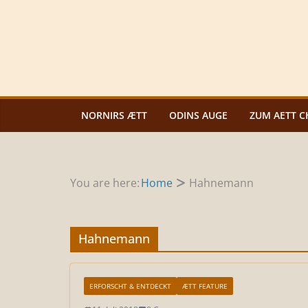
Zum
Inhalt
springen
NORNIRS ÆTT
ODINS AUGE
ZUM AETT C
You are here:
Home
Hahnemann
Hahnemann
ERFORSCHT & ENTDECKT
ÆTT FEATURE