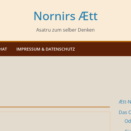
Nornirs Ætt
Asatru zum selber Denken
HAT
IMPRESSUM & DATENSCHUTZ
Ætt-
Das O
Od