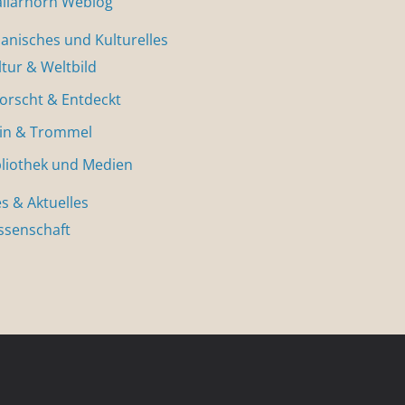
allarhorn Weblog
nisches und Kulturelles
ltur & Weltbild
forscht & Entdeckt
in & Trommel
bliothek und Medien
s & Aktuelles
ssenschaft