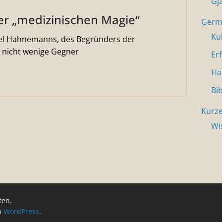
Gj
r „medizinischen Magie“
Germa
Ku
uel Hahnemanns, des Begründers der
 nicht wenige Gegner
Er
Ha
Bi
Kurze
Wi
ten.
on
WordPress
.