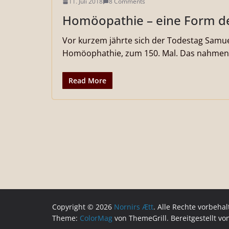
11. Juli 2018
8 Comments
Homöopathie – eine Form de
Vor kurzem jährte sich der Todestag Sam
Homöophathie, zum 150. Mal. Das nahmen
Read More
Copyright © 2026
Nornirs Ætt
. Alle Rechte vorbehal
Theme:
ColorMag
von ThemeGrill. Bereitgestellt v