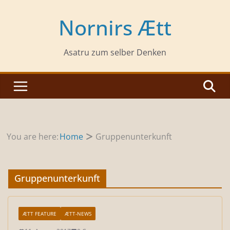
Zum
Inhalt
Nornirs Ætt
springen
Asatru zum selber Denken
You are here:
Home
Gruppenunterkunft
Gruppenunterkunft
ÆTT FEATURE
ÆTT-NEWS