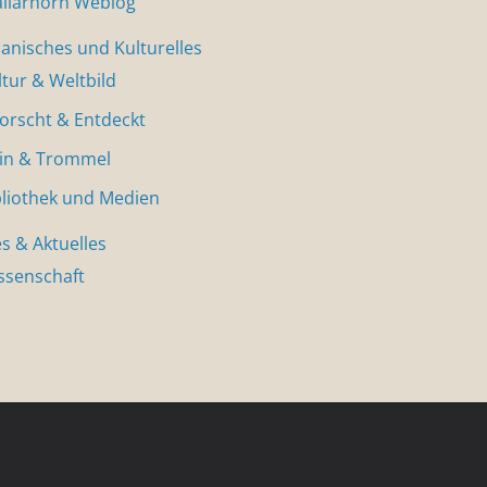
allarhorn Weblog
nisches und Kulturelles
ltur & Weltbild
forscht & Entdeckt
in & Trommel
bliothek und Medien
s & Aktuelles
ssenschaft