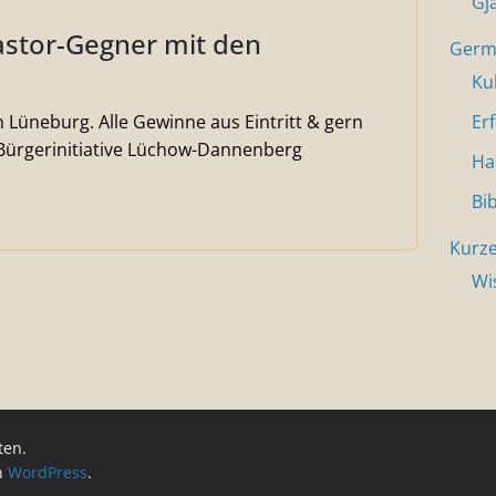
Gj
Castor-Gegner mit den
Germa
Ku
n Lüneburg. Alle Gewinne aus Eintritt & gern
Er
Bürgerinitiative Lüchow-Dannenberg
Ha
Bi
Kurze
Wi
ten.
on
WordPress
.