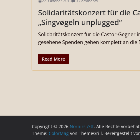
22. Oktober 2010
0 Comments
Solidaritätskonzert für die 
„Singvøgeln unplugged“
Solidaritätskonzert für die Castor-Gegner i
gesehene Spenden gehen komplett an die 
Read More
Copyright © 2026
Nornirs Ætt
. Alle Rechte vorbehal
Theme:
ColorMag
von ThemeGrill. Bereitgestellt v