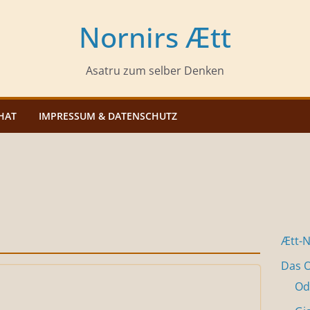
Nornirs Ætt
Asatru zum selber Denken
HAT
IMPRESSUM & DATENSCHUTZ
Ætt-
Das O
Od