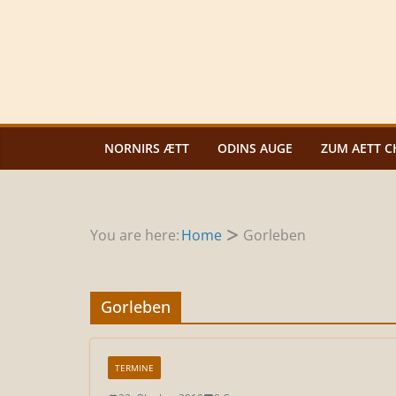
Zum
Inhalt
springen
NORNIRS ÆTT
ODINS AUGE
ZUM AETT C
You are here:
Home
Gorleben
Gorleben
TERMINE