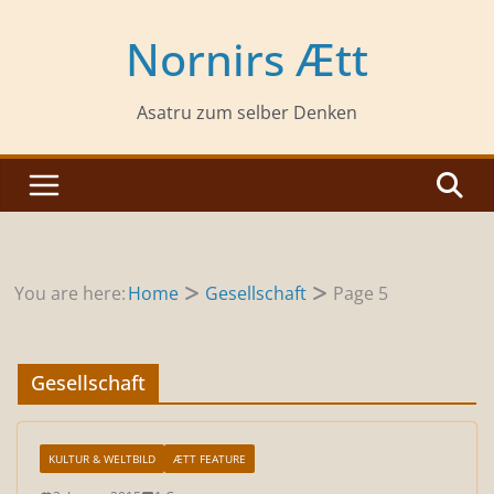
Zum
Inhalt
Nornirs Ætt
springen
Asatru zum selber Denken
You are here:
Home
Gesellschaft
Page 5
Gesellschaft
KULTUR & WELTBILD
ÆTT FEATURE