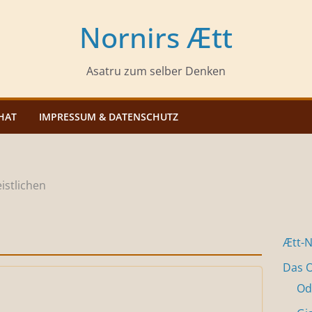
Nornirs Ætt
Asatru zum selber Denken
HAT
IMPRESSUM & DATENSCHUTZ
istlichen
Ætt-
Das O
Od