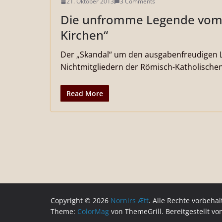
21. Oktober 2013
3 Comments
Die unfromme Legende vom 
Kirchen“
Der „Skandal“ um den ausgabenfreudigen L
Nichtmitgliedern der Römisch-Katholischen K
Read More
Copyright © 2026
Nornirs Ætt
. Alle Rechte vorbehal
Theme:
ColorMag
von ThemeGrill. Bereitgestellt v