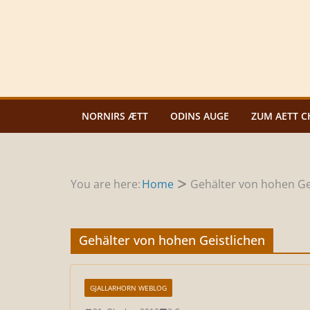
Zum
Inhalt
springen
NORNIRS ÆTT
ODINS AUGE
ZUM AETT C
You are here:
Home
Gehälter von hohen Ge
Gehälter von hohen Geistlichen
GJALLARHORN WEBLOG