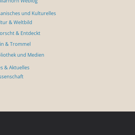
allarhorn Weblog
nisches und Kulturelles
ltur & Weltbild
forscht & Entdeckt
in & Trommel
bliothek und Medien
s & Aktuelles
ssenschaft