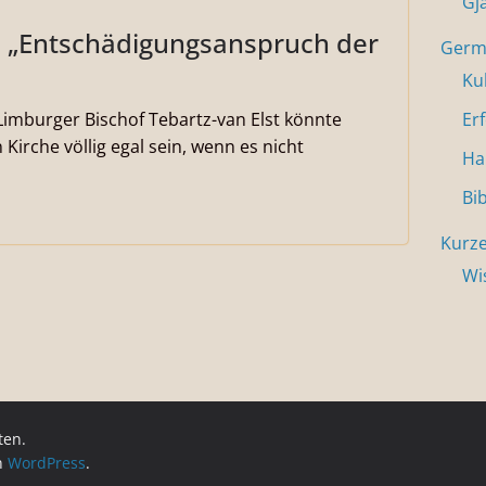
Gj
„Entschädigungsanspruch der
Germa
Ku
imburger Bischof Tebartz-van Elst könnte
Er
irche völlig egal sein, wenn es nicht
Ha
Bi
Kurze
Wi
ten.
on
WordPress
.