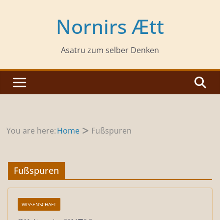
Zum
Inhalt
Nornirs Ætt
springen
Asatru zum selber Denken
You are here:
Home
Fußspuren
Fußspuren
WISSENSCHAFT