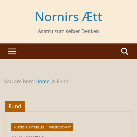
Zum
Inhalt
Nornirs Ætt
springen
Asatru zum selber Denken
You are here:
Home
Fund
Fund
KURZES & AKTUELLES
WISSENSCHAFT