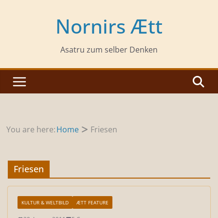
Zum
Inhalt
Nornirs Ætt
springen
Asatru zum selber Denken
You are here:
Home
Friesen
Friesen
KULTUR & WELTBILD
ÆTT FEATURE