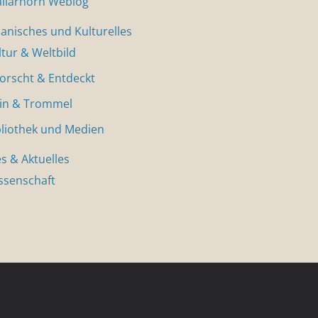
allarhorn Weblog
nisches und Kulturelles
ltur & Weltbild
forscht & Entdeckt
in & Trommel
bliothek und Medien
s & Aktuelles
ssenschaft