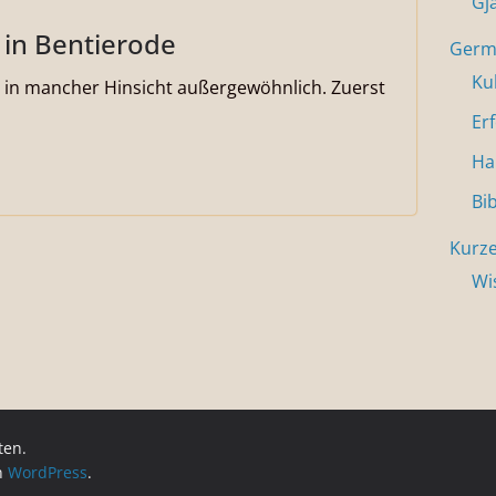
Gj
 in Bentierode
Germa
Ku
ar in mancher Hinsicht außergewöhnlich. Zuerst
Er
Ha
Bi
Kurze
Wi
ten.
on
WordPress
.