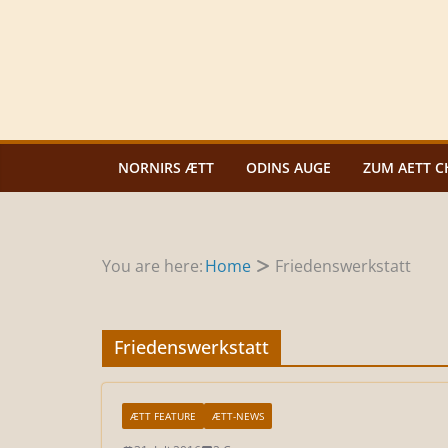
Zum
Inhalt
springen
NORNIRS ÆTT
ODINS AUGE
ZUM AETT C
You are here:
Home
Friedenswerkstatt
Friedenswerkstatt
ÆTT FEATURE
ÆTT-NEWS