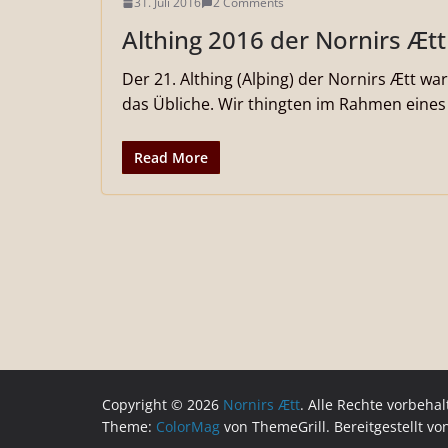
31. Juli 2016
2 Comments
Althing 2016 der Nornirs Ætt
Der 21. Althing (Alþing) der Nornirs Ætt w
das Übliche. Wir thingten im Rahmen eines
Read More
Copyright © 2026
Nornirs Ætt
. Alle Rechte vorbehal
Theme:
ColorMag
von ThemeGrill. Bereitgestellt v