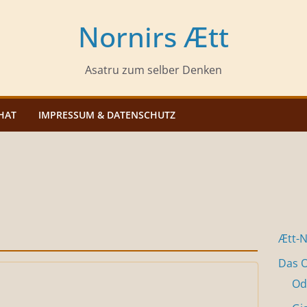
Nornirs Ætt
Asatru zum selber Denken
HAT
IMPRESSUM & DATENSCHUTZ
Ætt-
Das O
Od