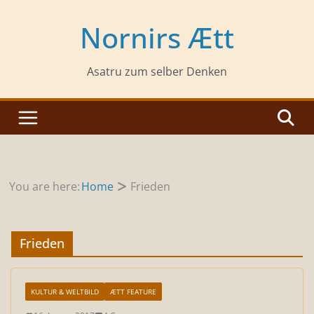
Zum
Inhalt
Nornirs Ætt
springen
Asatru zum selber Denken
You are here:
Home
Frieden
Frieden
KULTUR & WELTBILD
ÆTT FEATURE