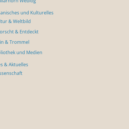
allarhorn Weblog
nisches und Kulturelles
ltur & Weltbild
forscht & Entdeckt
in & Trommel
bliothek und Medien
s & Aktuelles
ssenschaft