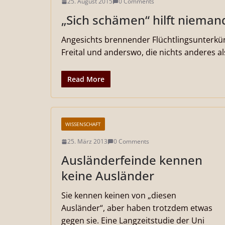
25. August 2015
0 Comments
„Sich schämen“ hilft niema
Angesichts brennender Flüchtlingsunterkün
Freital und anderswo, die nichts anderes a
Read More
WISSENSCHAFT
25. März 2013
0 Comments
Ausländerfeinde kennen
keine Ausländer
Sie kennen keinen von „diesen
Ausländer“, aber haben trotzdem etwas
gegen sie. Eine Langzeitstudie der Uni