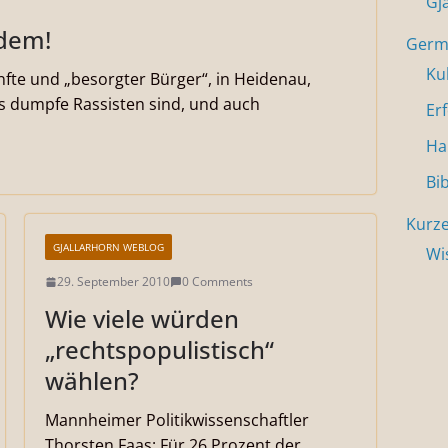
Gj
ndem!
Germa
Ku
fte und „besorgter Bürger“, in Heidenau,
ls dumpfe Rassisten sind, und auch
Er
Ha
Bi
Kurze
GJALLARHORN WEBLOG
Wi
29. September 2010
0 Comments
Wie viele würden
„rechtspopulistisch“
wählen?
Mannheimer Politikwissenschaftler
Thorsten Faas: Für 26 Prozent der