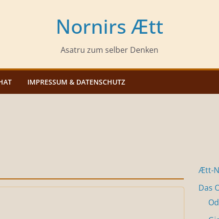
Nornirs Ætt
Asatru zum selber Denken
HAT
IMPRESSUM & DATENSCHUTZ
Ætt-
Das O
Od