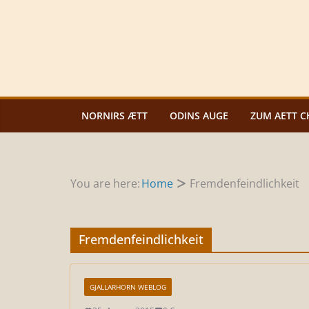
Zum
Inhalt
springen
NORNIRS ÆTT
ODINS AUGE
ZUM AETT C
You are here:
Home
Fremdenfeindlichkeit
Fremdenfeindlichkeit
GJALLARHORN WEBLOG