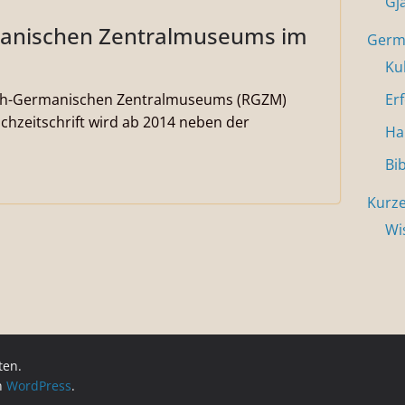
Gj
manischen Zentralmuseums im
Germa
Ku
isch-Germanischen Zentralmuseums (RGZM)
Er
achzeitschrift wird ab 2014 neben der
Ha
Bi
Kurze
Wi
ten.
on
WordPress
.