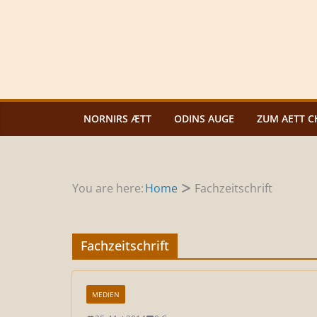
Zum
Inhalt
springen
NORNIRS ÆTT
ODINS AUGE
ZUM AETT C
You are here:
Home
Fachzeitschrift
Fachzeitschrift
MEDIEN