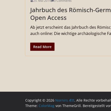
25. Mai 2014
0 Comments
Jahrbuch des Römisch-Ger
Open Access
Ab jetzt erscheint das Jahrbuch des Röm
auch online: Die wichtige archäologische F
Read More
Copyright © 2026
Nornirs Ætt
. Alle Rechte vorbehal
Theme:
ColorMag
von ThemeGrill. Bereitgestellt v