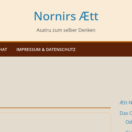
Nornirs Ætt
Asatru zum selber Denken
HAT
IMPRESSUM & DATENSCHUTZ
Ætt-
Das O
Od