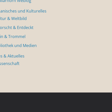
allarhorn Weblog
nisches und Kulturelles
ltur & Weltbild
forscht & Entdeckt
in & Trommel
bliothek und Medien
s & Aktuelles
ssenschaft