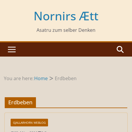
Zum
Inhalt
Nornirs Ætt
springen
Asatru zum selber Denken
You are here:
Home
Erdbeben
Erdbeben
GJALLARHORN WEBLOG