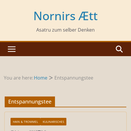
Zum
Inhalt
Nornirs Ætt
springen
Asatru zum selber Denken
You are here:
Home
Entspannungstee
Entspannungstee
HAIN & TROMMEL
KULINARISCHES