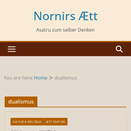
Zum
Inhalt
Nornirs Ætt
springen
Asatru zum selber Denken
You are here:
Home
dualismus
dualismus
KULTUR & WELTBILD
ÆTT FEATURE