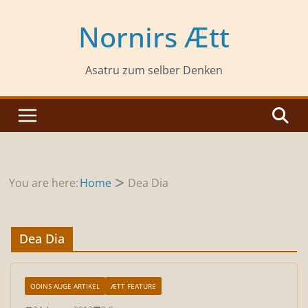
Zum
Inhalt
Nornirs Ætt
springen
Asatru zum selber Denken
You are here:
Home
Dea Dia
Dea Dia
ODINS AUGE ARTIKEL
ÆTT FEATURE