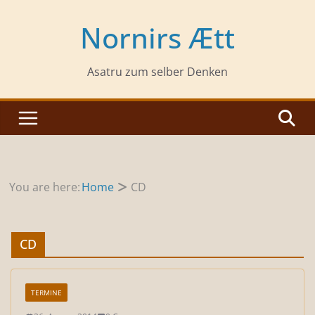
Zum
Inhalt
Nornirs Ætt
springen
Asatru zum selber Denken
You are here:
Home
CD
CD
TERMINE