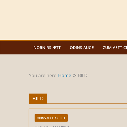
Zum
Inhalt
springen
NORNIRS ÆTT
ODINS AUGE
ZUM AETT C
You are here:
Home
BILD
BILD
ODINS AUGE ARTIKEL