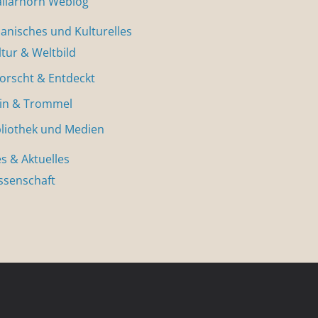
allarhorn Weblog
nisches und Kulturelles
ltur & Weltbild
forscht & Entdeckt
in & Trommel
bliothek und Medien
s & Aktuelles
ssenschaft