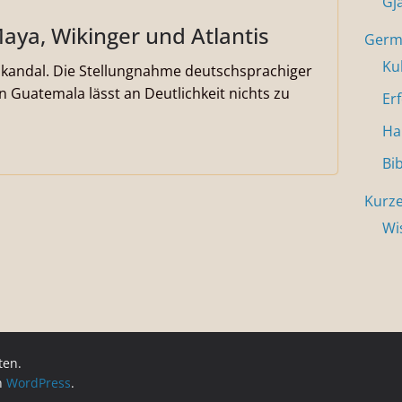
Gj
Maya, Wikinger und Atlantis
Germa
Ku
 Skandal. Die Stellungnahme deutschsprachiger
 Guatemala lässt an Deutlichkeit nichts zu
Er
Ha
Bi
Kurze
Wi
ten.
on
WordPress
.