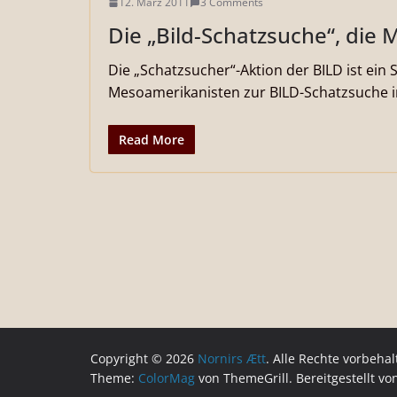
12. März 2011
3 Comments
Die „Bild-Schatzsuche“, die 
Die „Schatzsucher“-Aktion der BILD ist ein
Mesoamerikanisten zur BILD-Schatzsuche in
Read More
Copyright © 2026
Nornirs Ætt
. Alle Rechte vorbehal
Theme:
ColorMag
von ThemeGrill. Bereitgestellt v