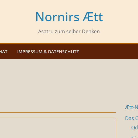
Nornirs Ætt
Asatru zum selber Denken
HAT
IMPRESSUM & DATENSCHUTZ
Ætt-
Das O
Od