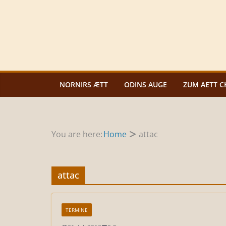
Zum
Inhalt
springen
NORNIRS ÆTT
ODINS AUGE
ZUM AETT C
You are here:
Home
attac
attac
TERMINE