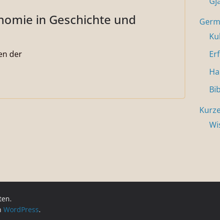
Gj
nomie in Geschichte und
Germa
Ku
en der
Er
Ha
Bi
Kurze
Wi
ten.
on
WordPress
.