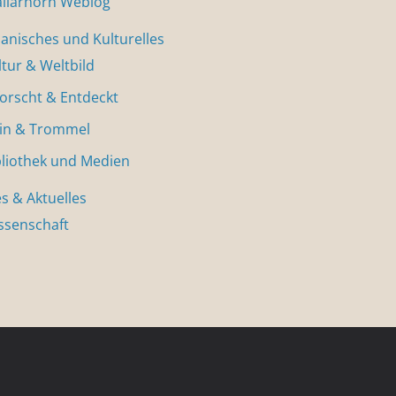
allarhorn Weblog
nisches und Kulturelles
ltur & Weltbild
forscht & Entdeckt
in & Trommel
bliothek und Medien
s & Aktuelles
ssenschaft