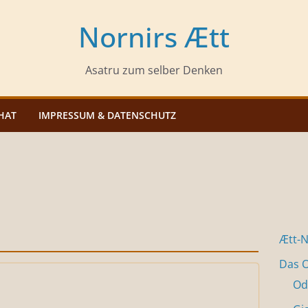
Nornirs Ætt
Asatru zum selber Denken
HAT
IMPRESSUM & DATENSCHUTZ
Ætt-
Das O
Od