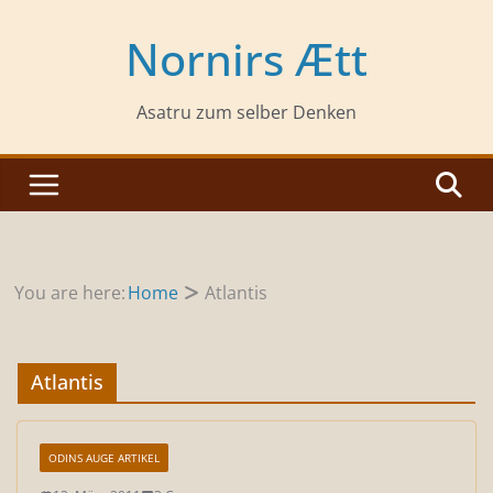
Zum
Inhalt
Nornirs Ætt
springen
Asatru zum selber Denken
You are here:
Home
Atlantis
Atlantis
ODINS AUGE ARTIKEL