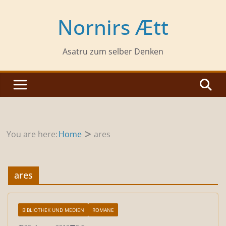
Zum
Inhalt
Nornirs Ætt
springen
Asatru zum selber Denken
You are here:
Home
ares
ares
BIBLIOTHEK UND MEDIEN
ROMANE