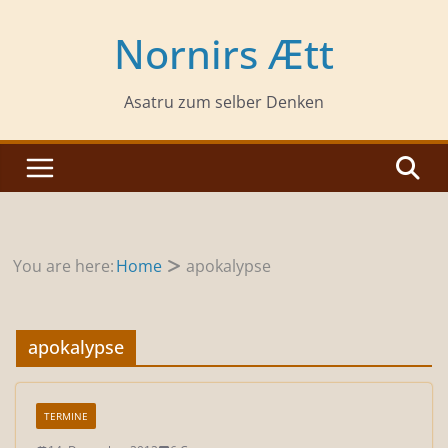
Zum
Inhalt
Nornirs Ætt
springen
Asatru zum selber Denken
You are here:
Home
apokalypse
apokalypse
TERMINE