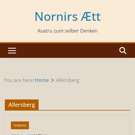
Zum
Inhalt
Nornirs Ætt
springen
Asatru zum selber Denken
You are here:
Home
Allersberg
Allersberg
TERMINE