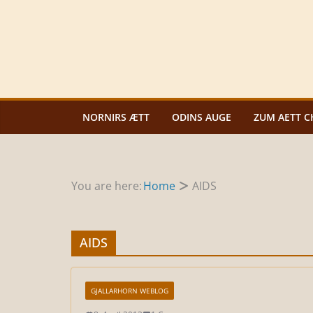
Zum
Inhalt
springen
NORNIRS ÆTT
ODINS AUGE
ZUM AETT C
You are here:
Home
AIDS
AIDS
GJALLARHORN WEBLOG