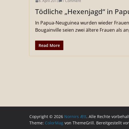
8. April 2013
1 Comment
Tödliche „Hexenjagd“ in Pa
In Papua-Neuguinea wurden wieder Frauen 
Bougainville seien zwei ältere Frauen als a
Read More
Copyright © 2026
Nornirs Ætt
. Alle Rechte vorbehal
Theme:
ColorMag
von ThemeGrill. Bereitgestellt v