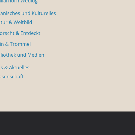
allarhorn Weblog
nisches und Kulturelles
ltur & Weltbild
forscht & Entdeckt
in & Trommel
bliothek und Medien
s & Aktuelles
ssenschaft