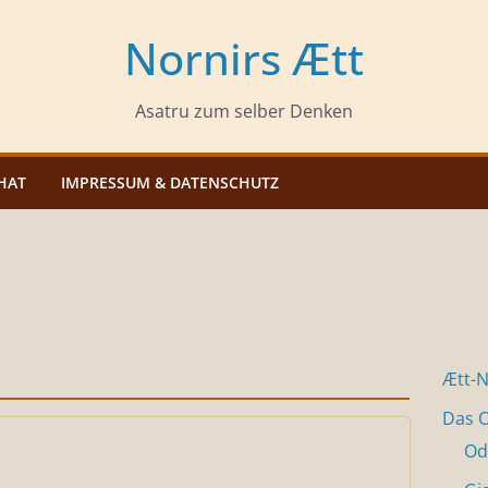
Nornirs Ætt
Asatru zum selber Denken
HAT
IMPRESSUM & DATENSCHUTZ
Ætt-
Das O
Od