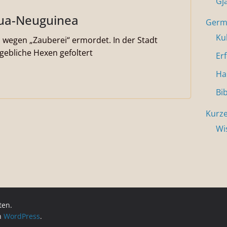
Gj
pua-Neuguinea
Germa
Ku
wegen „Zauberei“ ermordet. In der Stadt
ngebliche Hexen gefoltert
Er
Ha
Bi
Kurze
Wi
ten.
on
WordPress
.