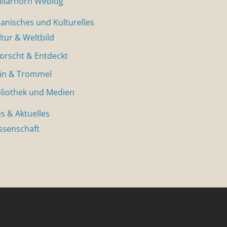
allarhorn Weblog
nisches und Kulturelles
ltur & Weltbild
forscht & Entdeckt
in & Trommel
bliothek und Medien
s & Aktuelles
ssenschaft