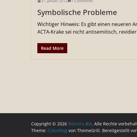
31. Januar 2012
7 Comments
Symbolische Probleme
Wichtiger Hinweis: Es gibt einen neueren Ar
ACTA-Krake sei nicht antisemitisch, revidier
Read More
Copyright © 2026
Nornirs Ætt
. Alle Rechte vorbehal
Theme:
ColorMag
von ThemeGrill. Bereitgestellt v