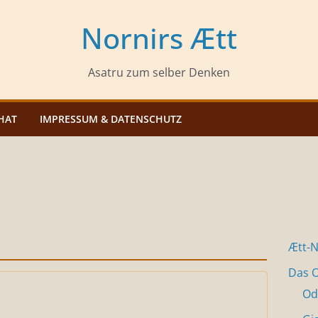
Nornirs Ætt
Asatru zum selber Denken
HAT
IMPRESSUM & DATENSCHUTZ
Ætt-
Das O
Od