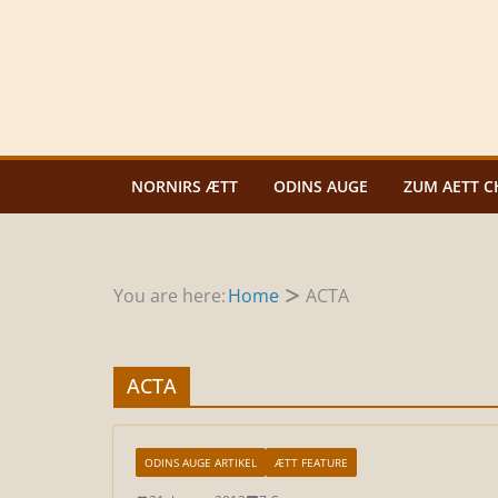
Zum
Inhalt
springen
NORNIRS ÆTT
ODINS AUGE
ZUM AETT C
You are here:
Home
ACTA
ACTA
ODINS AUGE ARTIKEL
ÆTT FEATURE