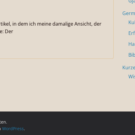
Gj
Germa
Ku
tikel, in dem ich meine damalige Ansicht, der
e: Der
Er
Ha
Bi
Kurze
Wi
ten.
on
WordPress
.