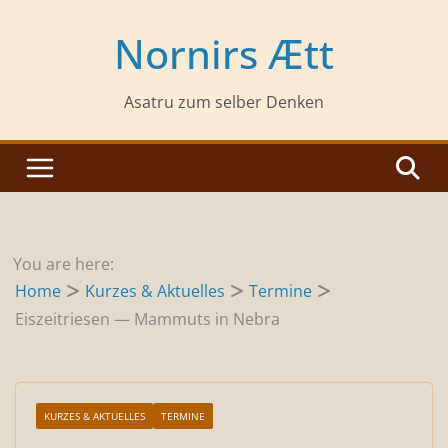
Zum
Inhalt
Nornirs Ætt
springen
Asatru zum selber Denken
You are here:
Home
Kurzes & Aktuelles
Termine
Eiszeitriesen — Mammuts in Nebra
KURZES & AKTUELLES
TERMINE