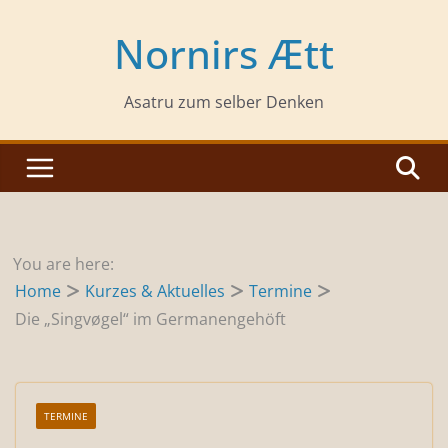
Zum
Inhalt
Nornirs Ætt
springen
Asatru zum selber Denken
You are here:
Home
Kurzes & Aktuelles
Termine
Die „Singvøgel“ im Germanengehöft
TERMINE