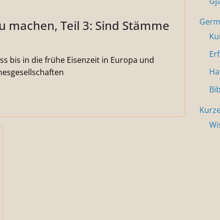
Gj
Germa
zu machen, Teil 3: Sind Stämme
Ku
Er
s bis in die frühe Eisenzeit in Europa und
Ha
esgesellschaften
Bi
Kurze
Wi