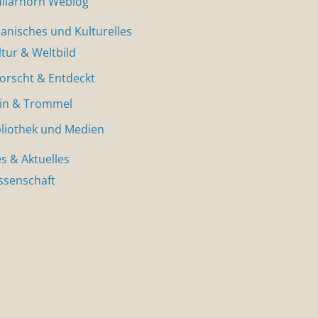
allarhorn Weblog
nisches und Kulturelles
ltur & Weltbild
forscht & Entdeckt
in & Trommel
bliothek und Medien
s & Aktuelles
ssenschaft