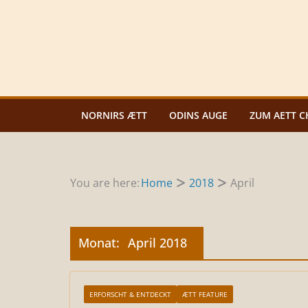
Zum
Inhalt
springen
NORNIRS ÆTT
ODINS AUGE
ZUM AETT C
You are here:
Home
2018
April
Monat:
April 2018
ERFORSCHT & ENTDECKT
ÆTT FEATURE