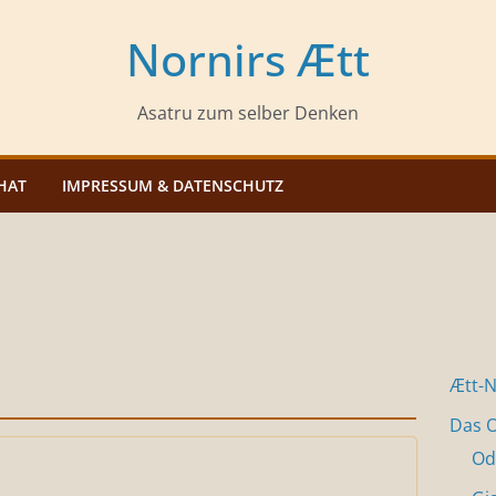
Nornirs Ætt
Asatru zum selber Denken
HAT
IMPRESSUM & DATENSCHUTZ
Ætt-
Das O
Od