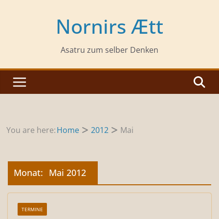
Zum
Inhalt
Nornirs Ætt
springen
Asatru zum selber Denken
You are here:
Home
2012
Mai
Monat:
Mai 2012
TERMINE